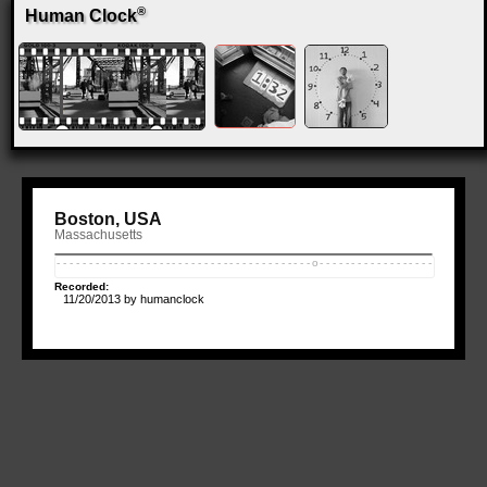
®
Human Clock
Boston
, USA
Massachusetts
-
-
-
-
-
-
-
-
-
-
-
-
-
-
-
-
-
-
-
-
-
-
-
-
-
-
-
-
-
-
-
-
-
-
-
-
-
-
-
-
o
-
-
-
-
-
-
-
-
-
-
-
-
-
-
-
-
-
-
Recorded:
11/20/2013 by humanclock