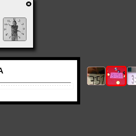
A
-
-
-
-
-
-
-
-
-
-
-
-
-
-
-
-
-
-
-
-
-
-
-
-
-
-
-
-
-
-