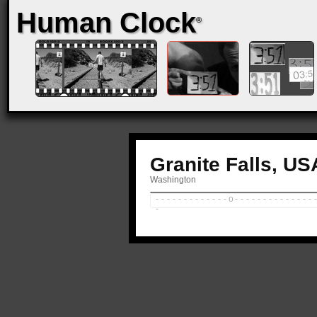
Human Clock
®
Granite Falls
, US
Washington
-
-
-
-
-
-
-
-
-
-
-
-
-
-
o
-
-
-
-
-
-
-
-
-
-
-
-
-
Recorded:
-
5/16/2005